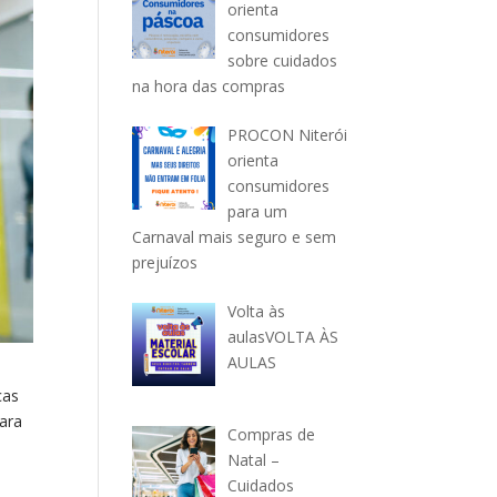
orienta
consumidores
sobre cuidados
na hora das compras
PROCON Niterói
orienta
consumidores
para um
Carnaval mais seguro e sem
prejuízos
Volta às
aulasVOLTA ÀS
AULAS
cas
para
Compras de
Natal –
Cuidados
o