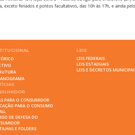
 exceto feriados e pontos facultativos, das 10h às 17h, e ainda pelo
TITUCIONAL
LEIS
LEIS FEDERAIS
TÓRICO
LEIS ESTADUAIS
ETIVO
LEIS E DECRETOS MUNICIPAI
RUTURA
GANOGRAMA
ÍCIAS
NSUMIDOR
AS PARA O CONSUMIDOR
CAÇÃO PARA O CONSUMO
ALL
IGO DE DEFESA DO
SUMIDOR
TILHAS E FOLDERS