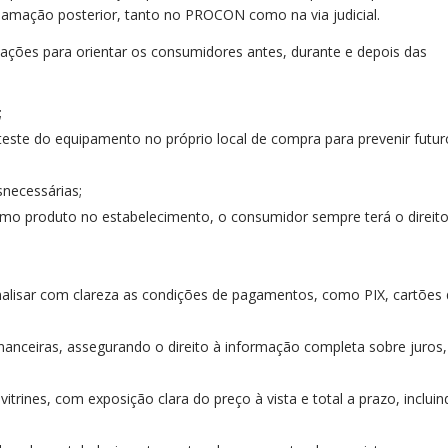
clamação posterior, tanto no PROCON como na via judicial.
ões para orientar os consumidores antes, durante e depois das
;
 teste do equipamento no próprio local de compra para prevenir futu
snecessárias;
mo produto no estabelecimento, o consumidor sempre terá o direit
nalisar com clareza as condições de pagamentos, como PIX, cartões
inanceiras, assegurando o direito à informação completa sobre juros,
vitrines, com exposição clara do preço à vista e total a prazo, inclui