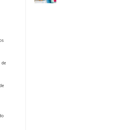
ros
o de
 de
ndo