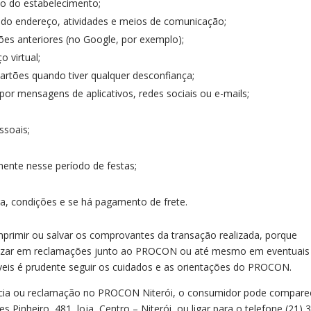
co do estabelecimento;
ndo endereço, atividades e meios de comunicação;
ões anteriores (no Google, por exemplo);
 virtual;
rtões quando tiver qualquer desconfiança;
or mensagens de aplicativos, redes sociais ou e-mails;
ssoais;
lmente nesse período de festas;
ga, condições e se há pagamento de frete.
primir ou salvar os comprovantes da transação realizada, porque
ilizar em reclamações junto ao PROCON ou até mesmo em eventuais
dáveis é prudente seguir os cuidados e as orientações do PROCON.
ncia ou reclamação no PROCON Niterói, o consumidor pode compare
Pinheiro, 481, loja, Centro – Niterói, ou ligar para o telefone (21) 