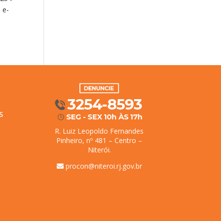
 e-
S
R. Luiz Leopoldo Fernandes
Pinheiro, nº 481 – Centro –
Niterói.
procon@niteroi.rj.gov.br