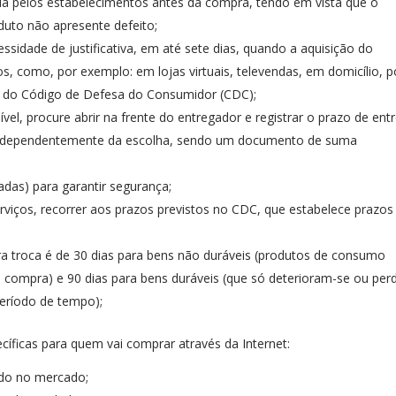
cida pelos estabelecimentos antes da compra, tendo em vista que o
duto não apresente defeito;
ssidade de justificativa, em até sete dias, quando a aquisição do
os, como, por exemplo: em lojas virtuais, televendas, em domicílio, p
9 do Código de Defesa do Consumidor (CDC);
vel, procure abrir na frente do entregador e registrar o prazo de ent
a, independentemente da escolha, sendo um documento de suma
adas) para garantir segurança;
viços, recorrer aos prazos previstos no CDC, que estabelece prazos
ra troca é de 30 dias para bens não duráveis (produtos de consumo
compra) e 90 dias para bens duráveis (que só deterioram-se ou pe
período de tempo);
ficas para quem vai comprar através da Internet:
ado no mercado;