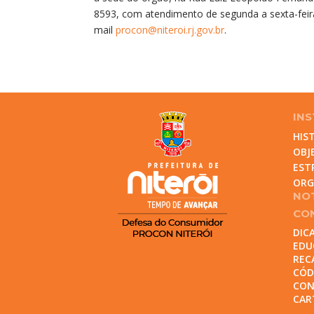
8593, com atendimento de segunda a sexta-feira,
mail
procon@niteroi.rj.gov.br
.
INS
HIS
OBJ
EST
OR
NOT
CO
DIC
EDU
REC
CÓD
CON
CAR