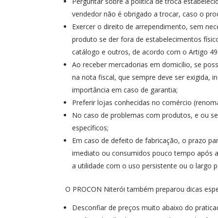
Perguntar sobre a política de troca estabele
vendedor não é obrigado a trocar, caso o pro
Exercer o direito de arrependimento, sem nece
produto se der fora de estabelecimentos físic
catálogo e outros, de acordo com o Artigo 4
Ao receber mercadorias em domicílio, se possí
na nota fiscal, que sempre deve ser exigid
importância em caso de garantia;
Preferir lojas conhecidas no comércio (renom
No caso de problemas com produtos, e ou ser
específicos;
Em caso de defeito de fabricação, o prazo pa
imediato ou consumidos pouco tempo após a 
a utilidade com o uso persistente ou o largo 
O PROCON Niterói também preparou dicas especí
Desconfiar de preços muito abaixo do pratic