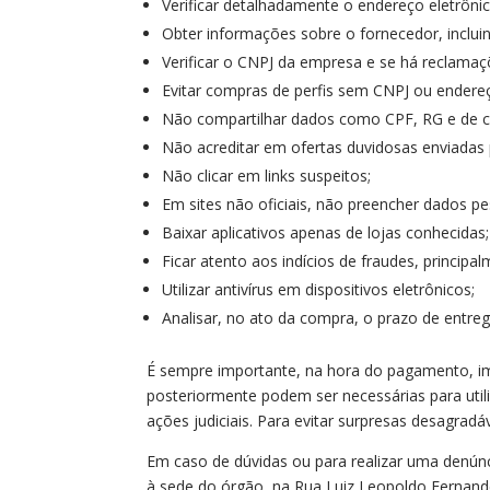
Verificar detalhadamente o endereço eletrôni
Obter informações sobre o fornecedor, inclui
Verificar o CNPJ da empresa e se há reclamaç
Evitar compras de perfis sem CNPJ ou endereço
Não compartilhar dados como CPF, RG e de ca
Não acreditar em ofertas duvidosas enviadas p
Não clicar em links suspeitos;
Em sites não oficiais, não preencher dados pe
Baixar aplicativos apenas de lojas conhecidas;
Ficar atento aos indícios de fraudes, principa
Utilizar antivírus em dispositivos eletrônicos;
Analisar, no ato da compra, o prazo de entre
É sempre importante, na hora do pagamento, im
posteriormente podem ser necessárias para ut
ações judiciais. Para evitar surpresas desagra
Em caso de dúvidas ou para realizar uma denú
à sede do órgão, na Rua Luiz Leopoldo Fernandes 