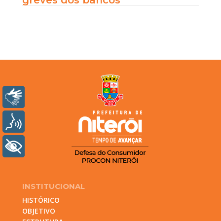
greves dos bancos
Libras
Voz
+ Acessibilidade
INSTITUCIONAL
HISTÓRICO
OBJETIVO