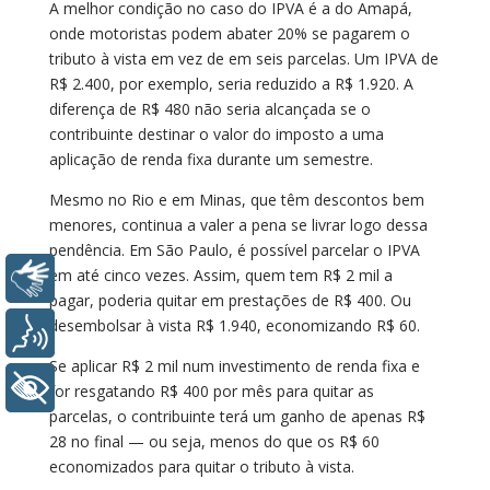
A melhor condição no caso do IPVA é a do Amapá,
onde motoristas podem abater 20% se pagarem o
tributo à vista em vez de em seis parcelas. Um IPVA de
R$ 2.400, por exemplo, seria reduzido a R$ 1.920. A
diferença de R$ 480 não seria alcançada se o
contribuinte destinar o valor do imposto a uma
aplicação de renda fixa durante um semestre.
Mesmo no Rio e em Minas, que têm descontos bem
menores, continua a valer a pena se livrar logo dessa
pendência. Em São Paulo, é possível parcelar o IPVA
em até cinco vezes. Assim, quem tem R$ 2 mil a
Libras
pagar, poderia quitar em prestações de R$ 400. Ou
desembolsar à vista R$ 1.940, economizando R$ 60.
Voz
Se aplicar R$ 2 mil num investimento de renda fixa e
+ Acessibilidade
for resgatando R$ 400 por mês para quitar as
parcelas, o contribuinte terá um ganho de apenas R$
28 no final — ou seja, menos do que os R$ 60
economizados para quitar o tributo à vista.