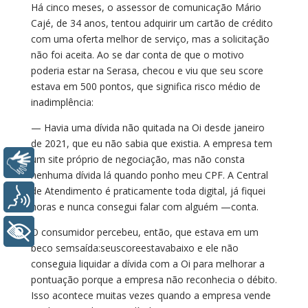
Há cinco meses, o assessor de comunicação Mário
Cajé, de 34 anos, tentou adquirir um cartão de crédito
com uma oferta melhor de serviço, mas a solicitação
não foi aceita. Ao se dar conta de que o motivo
poderia estar na Serasa, checou e viu que seu score
estava em 500 pontos, que significa risco médio de
inadimplência:
— Havia uma dívida não quitada na Oi desde janeiro
de 2021, que eu não sabia que existia. A empresa tem
um site próprio de negociação, mas não consta
Libras
nenhuma dívida lá quando ponho meu CPF. A Central
de Atendimento é praticamente toda digital, já fiquei
Voz
horas e nunca consegui falar com alguém —conta.
+ Acessibilidade
O consumidor percebeu, então, que estava em um
beco semsaída:seuscoreestavabaixo e ele não
conseguia liquidar a dívida com a Oi para melhorar a
pontuação porque a empresa não reconhecia o débito.
Isso acontece muitas vezes quando a empresa vende