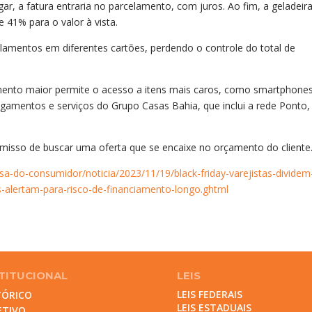
r, a fatura entraria no parcelamento, com juros. Ao fim, a geladeir
 41% para o valor à vista.
amentos em diferentes cartões, perdendo o controle do total de
mento maior permite o acesso a itens mais caros, como smartphones
gamentos e serviços do Grupo Casas Bahia, que inclui a rede Ponto
misso de buscar uma oferta que se encaixe no orçamento do cliente
a-do-consumidor/noticia/2023/11/19/black-friday-varejistas-dividem
alertam-para-risco-de-financiamento-longo.ghtml
TITUCIONAL
LEIS
LEIS FEDERAIS
TÓRICO
LEIS ESTADUAIS
ETIVO