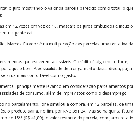
arça” o juro mostrando o valor da parcela parecido com o total, o qu
s:
as em 12 vezes em vez de 10, mascara os juros embutidos e induz 
 muita gente cai.
io, Marcos Caiado vê na multiplicação das parcelas uma tentativa d
rramentas que estiverem acessíveis. O crédito é algo muito forte,
ar por aquele bem. A possibilidade de alongamento dessa dívida, pag
se sinta mais confortável com o gasto.
amental, principalmente levando em consideração parcelamentos po
cessidades de consumo, além de imprevistos como o desemprego.
sado no parcelamento. Ione simulou a compra, em 12 parcelas, de um
s, o produto sairia, no fim, por R$ 3.351,24. Mas se na quinta fatura
o de 15% (R$ 41,89), o valor restante da parcela, com juros rotati