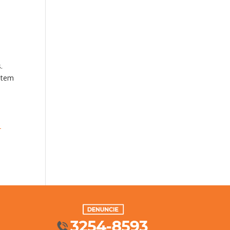
a
.
, tem
.
-