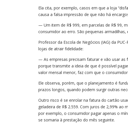
Ela cita, por exemplo, casos em que a loja “disf
causa a falsa impressão de que não há encargo
— Um item de R$ 999, em parcelas de R$ 99, m
consumidor ao erro. São pequenas armadilhas, e
Professor da Escola de Negócios (IAG) da PUC-R
lojas de atrair fidelidade:
— As empresas precisam faturar e vão usar as fe
porque transmite a ideia de que é possível pag
valor mensal menor, faz com que o consumidor 
Ele observa, porém, que o planejamento é fund
prazos longos, quando podem surgir outras ne
Outro risco é se enrolar na fatura do cartão u
geladeira de R$ 2.559. Com juros de 2,99% ao mê
por exemplo, o consumidor pagar apenas o mínim
se somaria à prestação do mês seguinte.