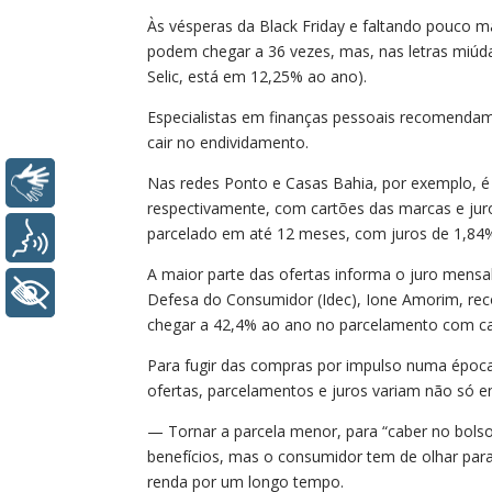
Às vésperas da Black Friday e faltando pouco m
podem chegar a 36 vezes, mas, nas letras miúda
Selic, está em 12,25% ao ano).
Especialistas em finanças pessoais recomenda
cair no endividamento.
Libras
Nas redes Ponto e Casas Bahia, por exemplo, é
respectivamente, com cartões das marcas e jur
parcelado em até 12 meses, com juros de 1,84
Voz
A maior parte das ofertas informa o juro mensal
+ Acessibilidade
Defesa do Consumidor (Idec), Ione Amorim, rec
chegar a 42,4% ao ano no parcelamento com car
Para fugir das compras por impulso numa época d
ofertas, parcelamentos e juros variam não só 
— Tornar a parcela menor, para “caber no bols
benefícios, mas o consumidor tem de olhar para
renda por um longo tempo.