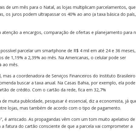
ais de um mês para o Natal, as lojas multiplicam parcelamentos, que
s, os juros podem ultrapassar os 40% ao ano (a taxa básica do país,
m atenção a encargos, comparação de ofertas e planejamento para 
 possível parcelar um smartphone de R$ 4 mil em até 24 e 36 meses,
os de 1,19% a 2,39% ao mês. Na Americanas, o celular pode ser
% ao mês.
, mas a coordenadora de Serviços Financeiros do Instituto Brasileiro
omenda buscar a taxa anual. Na Casas Bahia, por exemplo, ela pode
tão de crédito. Com o cartão da rede, fica em 32,7%
e muita publicidade, pesquisar é essencial, diz a economista, já qu
entre lojas, mas também de acordo com o tipo de pagamento.
o”, é arriscado. As propagandas vêm com um tom muito apelativo de
 a fatura do cartão consciente de que a parcela vai comprometer a