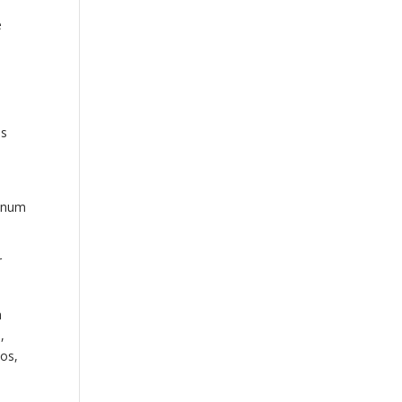
e
o
as
a num
r
a
,
vos,