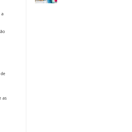
 a
não
 de
e as