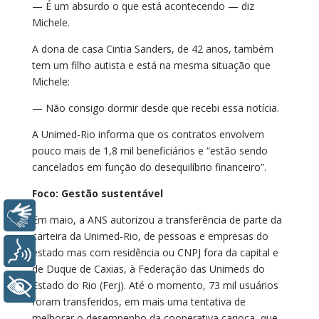
— É um absurdo o que está acontecendo — diz
Michele.
A dona de casa Cintia Sanders, de 42 anos, também
tem um filho autista e está na mesma situação que
Michele:
— Não consigo dormir desde que recebi essa notícia.
A Unimed-Rio informa que os contratos envolvem
pouco mais de 1,8 mil beneficiários e “estão sendo
cancelados em função do desequilíbrio financeiro”.
Foco: Gestão sustentável
Libras
Em maio, a ANS autorizou a transferência de parte da
carteira da Unimed-Rio, de pessoas e empresas do
Voz
estado mas com residência ou CNPJ fora da capital e
de Duque de Caxias, à Federação das Unimeds do
Estado do Rio (Ferj). Até o momento, 73 mil usuários
+ Acessibilidade
foram transferidos, em mais uma tentativa de
melhorar o desempenho da cooperativa carioca, que