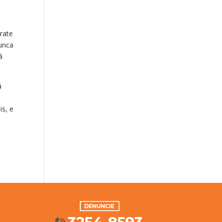
a
rate
nunca
á
á
is, e