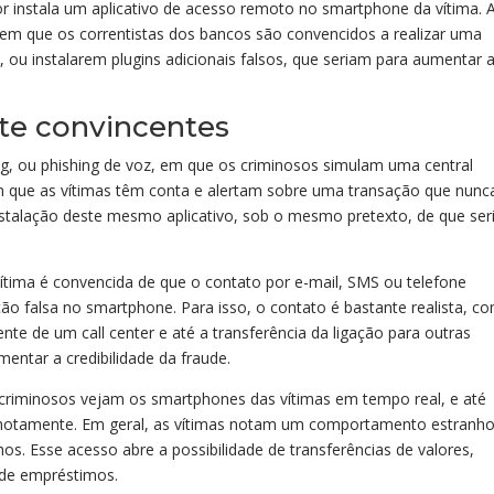
dor instala um aplicativo de acesso remoto no smartphone da vítima. 
 em que os correntistas dos bancos são convencidos a realizar uma
, ou instalarem plugins adicionais falsos, que seriam para aumentar 
te convincentes
g, ou phishing de voz, em que os criminosos simulam uma central
em que as vítimas têm conta e alertam sobre uma transação que nunc
nstalação deste mesmo aplicativo, sob o mesmo pretexto, de que ser
ítima é convencida de que o contato por e-mail, SMS ou telefone
ação falsa no smartphone. Para isso, o contato é bastante realista, c
e de um call center e até a transferência da ligação para outras
entar a credibilidade da fraude.
 criminosos vejam os smartphones das vítimas em tempo real, e até
emotamente. Em geral, as vítimas notam um comportamento estranh
os. Esse acesso abre a possibilidade de transferências de valores,
 de empréstimos.