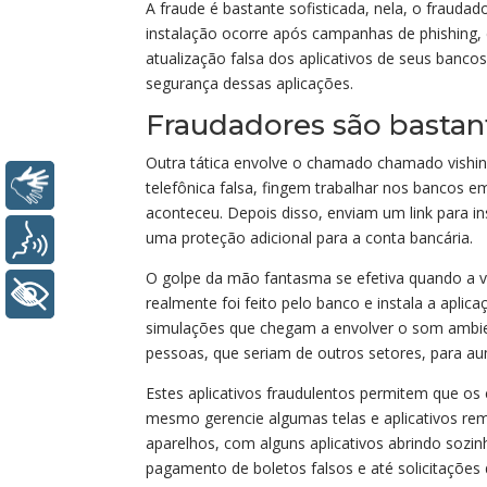
A fraude é bastante sofisticada, nela, o frauda
instalação ocorre após campanhas de phishing,
atualização falsa dos aplicativos de seus bancos
segurança dessas aplicações.
Fraudadores são bastan
Outra tática envolve o chamado chamado vishin
Libras
telefônica falsa, fingem trabalhar nos bancos 
aconteceu. Depois disso, enviam um link para i
uma proteção adicional para a conta bancária.
Voz
O golpe da mão fantasma se efetiva quando a v
+ Acessibilidade
realmente foi feito pelo banco e instala a aplic
simulações que chegam a envolver o som ambient
pessoas, que seriam de outros setores, para aum
Estes aplicativos fraudulentos permitem que os
mesmo gerencie algumas telas e aplicativos r
aparelhos, com alguns aplicativos abrindo sozinh
pagamento de boletos falsos e até solicitações