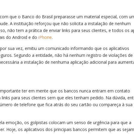
 com que o Banco do Brasil preparasse um material especial, com u
raude. A instituição reforçou que não solicita a instalação de nenhum
sso, não tem a prática de enviar links para seus clientes, e todos os 
ais do Android e do
iPhone
.
 por sua vez, emitiu um comunicado informando que os aplicativos
 seguros. Segundo a entidade, não há nenhum registro de violações de
ecessária a instalação de nenhuma aplicação adicional para aument
é importante ter em mente que os bancos nunca entram em contato
m links para seus clientes sem que eles tenham pedido. Na dúvida, ent
ero de telefone que fica atrás do seu cartão ou compareça à sua
pela emoção, os golpistas colocam um senso de urgência para que a
ser. Hoje, os aplicativos dos principais bancos permitem que as seja