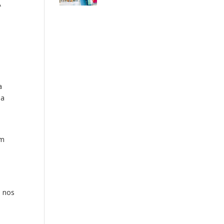
A
a
a
ia
om
o nos