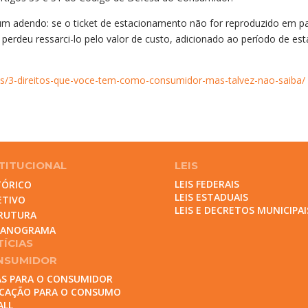
 um adendo: se o ticket de estacionamento não for reproduzido em p
erdeu ressarci-lo pelo valor de custo, adicionado ao período de est
as/3-direitos-que-voce-tem-como-consumidor-mas-talvez-nao-saiba
TITUCIONAL
LEIS
LEIS FEDERAIS
TÓRICO
LEIS ESTADUAIS
ETIVO
LEIS E DECRETOS MUNICIPAI
RUTURA
GANOGRAMA
ÍCIAS
NSUMIDOR
AS PARA O CONSUMIDOR
CAÇÃO PARA O CONSUMO
ALL