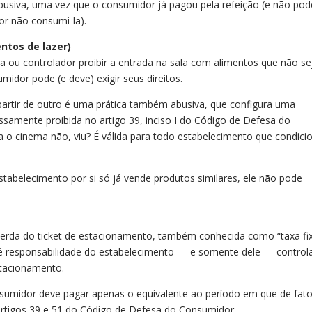
busiva, uma vez que o consumidor já pagou pela refeição (e não pod
or não consumi-la).
ntos de lazer)
u controlador proibir a entrada na sala com alimentos que não s
idor pode (e deve) exigir seus direitos.
 partir de outro é uma prática também abusiva, que configura uma
samente proibida no artigo 39, inciso I do Código de Defesa do
a o cinema não, viu? É válida para todo estabelecimento que condici
tabelecimento por si só já vende produtos similares, ele não pode
perda do ticket de estacionamento, também conhecida como “taxa fix
e é responsabilidade do estabelecimento — e somente dele — control
tacionamento.
nsumidor deve pagar apenas o equivalente ao período em que de fat
rtigos 39 e 51 do Código de Defesa do Consumidor.