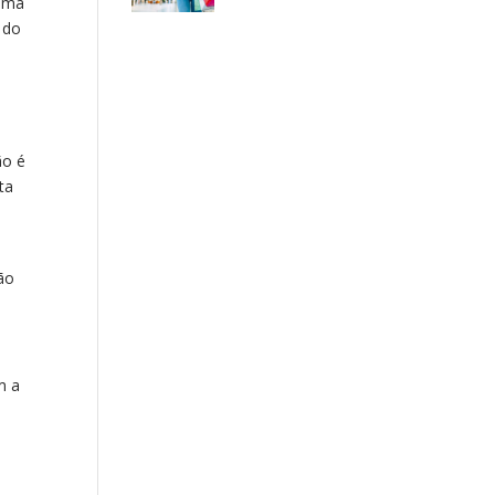
 uma
 do
ão é
ta
ão
m a