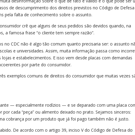
uita desinformação sobre o que de fato é válido e o que pode ser
 casos de descumprimento dos direitos previstos no Código de Defesa
 pela falta de conhecimento sobre o assunto.
onsumidor crê que alguns de seus pedidos são devidos quando, na
s, a famosa frase “o cliente tem sempre razão”.
stos no CDC não é algo tão comum quanto precisaria ser: o assunto n
scolas e universidades. Assim, muita informação passa como incorre
s lojas e estabelecimentos. E isso vem desde placas com demandas
incoerentes por parte do consumidor.
 três exemplos comuns de direitos do consumidor que muitas vezes s
aurante — especialmente rodízios — e se deparado com uma placa co
r por cada “peça” ou alimento deixado no prato. Sejamos sinceros:
uma cobrança por um produto que já foi pago também não é justo.
cabido. De acordo com o artigo 39, inciso V do Código de Defesa do