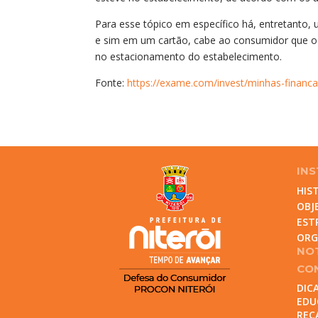
Para esse tópico em específico há, entretanto,
e sim em um cartão, cabe ao consumidor que o p
no estacionamento do estabelecimento.
Fonte:
https://exame.com/invest/minhas-financ
INS
HIS
OBJ
EST
OR
NOT
CO
DIC
EDU
REC