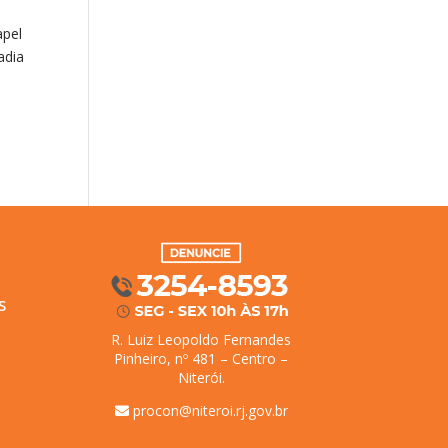
apel
adia
/
S
R. Luiz Leopoldo Fernandes
Pinheiro, nº 481 – Centro –
Niterói.
procon@niteroi.rj.gov.br