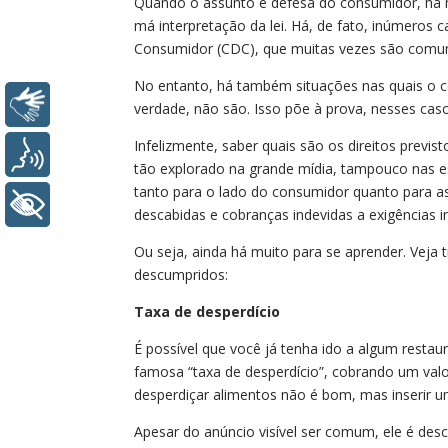
Quando o assunto é defesa do consumidor, há m
má interpretação da lei. Há, de fato, inúmeros
Consumidor (CDC), que muitas vezes são comuns
No entanto, há também situações nas quais o c
Libras
verdade, não são. Isso põe à prova, nesses caso
Infelizmente, saber quais são os direitos previ
Voz
tão explorado na grande mídia, tampouco nas e
tanto para o lado do consumidor quanto para a
+ Acessibilidade
descabidas e cobranças indevidas a exigências 
Ou seja, ainda há muito para se aprender. Veja
descumpridos:
Taxa de desperdício
É possível que você já tenha ido a algum rest
famosa “taxa de desperdício”, cobrando um valo
desperdiçar alimentos não é bom, mas inserir 
Apesar do anúncio visível ser comum, ele é des