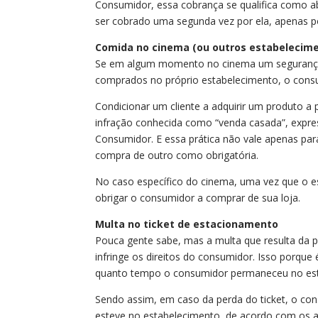
Consumidor, essa cobrança se qualifica como a
ser cobrado uma segunda vez por ela, apenas p
Comida no cinema (ou outros estabelecime
Se em algum momento no cinema um segurança o
comprados no próprio estabelecimento, o consum
Condicionar um cliente a adquirir um produto a
infração conhecida como “venda casada”, expres
Consumidor. E essa prática não vale apenas par
compra de outro como obrigatória.
No caso específico do cinema, uma vez que o es
obrigar o consumidor a comprar de sua loja.
Multa no ticket de estacionamento
Pouca gente sabe, mas a multa que resulta da 
infringe os direitos do consumidor. Isso porqu
quanto tempo o consumidor permaneceu no es
Sendo assim, em caso da perda do ticket, o co
esteve no estabelecimento, de acordo com os a