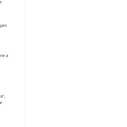
e
ejam
one a
a”,
ar
o