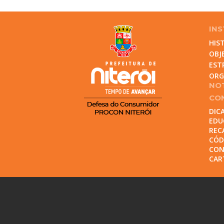
INS
HIS
OBJ
EST
OR
NOT
CO
DIC
EDU
REC
CÓD
CON
CAR