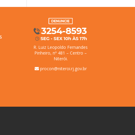
S
R. Luiz Leopoldo Fernandes
Pinheiro, nº 481 – Centro –
Niterói.
procon@niteroi.rj.gov.br