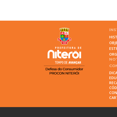
INS
HIS
OBJ
EST
OR
NOT
CO
DIC
EDU
REC
CÓD
CON
CAR