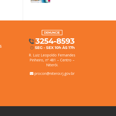
S
R. Luiz Leopoldo Fernandes
Pinheiro, nº 481 – Centro –
Niterói.
procon@niteroi.rj.gov.br