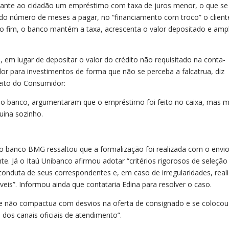
arante ao cidadão um empréstimo com taxa de juros menor, o que se
 do número de meses a pagar, no “financiamento com troco” o client
 no fim, o banco mantém a taxa, acrescenta o valor depositado e ampl
 em lugar de depositar o valor do crédito não requisitado na conta-
or para investimentos de forma que não se perceba a falcatrua, diz
eito do Consumidor:
o banco, argumentaram que o empréstimo foi feito no caixa, mas 
uina sozinho.
 o banco BMG ressaltou que a formalização foi realizada com o envi
nte. Já o Itaú Unibanco afirmou adotar “critérios rigorosos de seleção
onduta de seus correspondentes e, em caso de irregularidades, real
is”. Informou ainda que contataria Edina para resolver o caso.
e não compactua com desvios na oferta de consignado e se colocou
 dos canais oficiais de atendimento”.