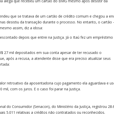
ela alega que recebeu um cartão do BMG mesmo após desistir da
endeu que se tratava de um cartão de crédito comum e chegou a env
as desistiu da transação durante o processo. No entanto, o cartão
mesmo assim, diz a idosa:
scontado depois que entrei na Justiça. Já o Itaú fez um empréstim
.
 R$ 27 mil depositados em sua conta apesar de ter recusado o
e, após a recusa, a atendente disse que era preciso atualizar seus
rtada:
alor retroativo da aposentadoria cujo pagamento ela aguardava e u
 mil, com os juros. E o caso foi parar na Justiça.
onal do Consumidor (Senacon), do Ministério da Justiça, registrou 28.
is 5.011 relativas a créditos não contratados ou reconhecidos.