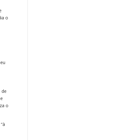
e
ia o
meu
o de
 e
iza o
 “à