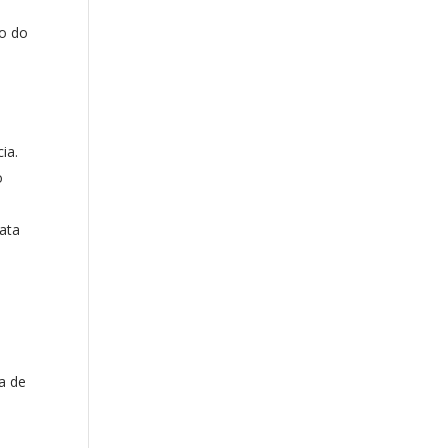
to do
o
ia.
o
ata
a de