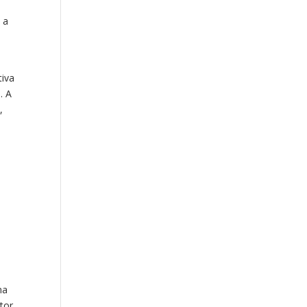
 a
tiva
. A
,
ma
tor