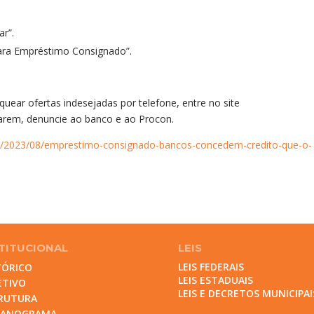
ar”.
para Empréstimo Consignado”.
uear ofertas indesejadas por telefone, entre no site
arem, denuncie ao banco e ao Procon.
cia/2023/08/emprestimo-consignado-bancos-concedem-credito-que-o-
TITUCIONAL
LEIS
LEIS FEDERAIS
TÓRICO
LEIS ESTADUAIS
ETIVO
LEIS E DECRETOS MUNICIPAI
RUTURA
GANOGRAMA