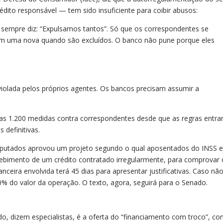
édito responsável — tem sido insuficiente para coibir abusos:
 sempre diz: “Expulsamos tantos”. Só que os correspondentes se
am uma nova quando são excluídos. O banco não pune porque eles
olada pelos próprios agentes. Os bancos precisam assumir a
as 1.200 medidas contra correspondentes desde que as regras entr
definitivas.
putados aprovou um projeto segundo o qual aposentados do INSS 
recebimento de um crédito contratado irregularmente, para comprovar 
nanceira envolvida terá 45 dias para apresentar justificativas. Caso nã
% do valor da operação. O texto, agora, seguirá para o Senado.
o, dizem especialistas, é a oferta do “financiamento com troco”, c