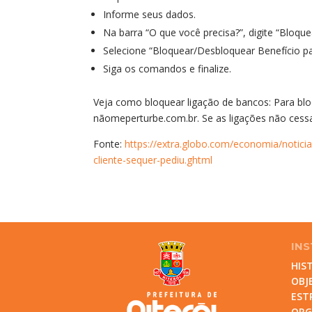
Informe seus dados.
Na barra “O que você precisa?”, digite “Bloque
Selecione “Bloquear/Desbloquear Benefício 
Siga os comandos e finalize.
Veja como bloquear ligação de bancos: Para bloq
nãomeperturbe.com.br. Se as ligações não cess
Fonte:
https://extra.globo.com/economia/noti
cliente-sequer-pediu.ghtml
INS
HIS
OBJ
EST
OR