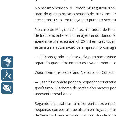
No mesmo período, o Procon-SP registrou 1.55
mais do que no mesmo período de 2022. No Pr
cresceram 160% em relação ao primeiro semest
No caso de M.L., de 77 anos, moradora de Pedro 
de fraude aconteceu numa agência do Banco Merca
atendente ofereceu até R$ 20 mil em crédito, m
estava uma autorização de empréstimo consign
— Li “consignado” e disse a ela para não assinar
Libras
reparado que o documento estava no meio — con
Wadih Damous, secretário Nacional do Consumido
Voz
— Essa funcionária poderia responder criminalme
+ Acessibilidade
gravíssimo. O sistema de metas dos bancos pod
apresentar resultados.
Segundo especialistas, a maior parte dos empr
pequenas corretoras que atuam em lugares afa
de Serviços Financeiros do Instituto Brasileiro