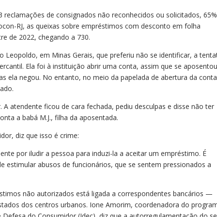
3 reclamações de consignados não reconhecidos ou solicitados, 65%
ocon-RJ, as queixas sobre empréstimos com desconto em folha
re de 2022, chegando a 730.
Leopoldo, em Minas Gerais, que preferiu não se identificar, a tenta
ntil. Ela foi à instituição abrir uma conta, assim que se aposentou
as ela negou. No entanto, no meio da papelada de abertura da conta
ado.
. A atendente ficou de cara fechada, pediu desculpas e disse não ter
ta a babá M.J., filha da aposentada.
r, diz que isso é crime:
nte por iludir a pessoa para induzi-la a aceitar um empréstimo. É
e estimular abusos de funcionários, que se sentem pressionados a
éstimos não autorizados está ligada a correspondentes bancários —
stados dos centros urbanos. Ione Amorim, coordenadora do progra
 de Defesa do Consumidor (Idec), diz que a autorregulamentação do se