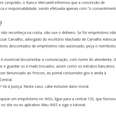
dro Leopoldo, o Banco Mercantil informou que a concessão de
ica e responsabilidade, sendo efetuada apenas com “o consentimen
?
não reconheça na conta, não use o dinheiro. Se for empréstimo nã
Mozar Carvalho, advogado do escritório Machado de Carvalho Advocac
valores descontados de empréstimo não autorizado, peça o reembols
 é essencial documentar a comunicação, com nome do atendente, d
as e guardar os e-mails trocados, assim como os extratos bancários.
er denunciado ao Procon, ao portal consumidor.gov e ainda à
Central.
 Vá à Justiça. Neste caso, cabe inclusive dano moral.
quear um empréstimo no INSS, ligue para a central 135, que funcion
no site ou no aplicativo Meu INSS e siga o tutorial: