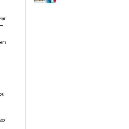
iar
 —
o em
sou
608